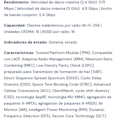
Rendimiento:
Velocidad de datos máxima (2,4 GHz): 575
Mbps ¦ Velocidad de datos máxima (5 GHz): 4,8 Gbps ¦ Ancho
de banda conjunto: 5,4 Gbps
Capacidad:
Clientes inalámbricos por radio Wi-Fi: 256 ¦
Unidades OFDMA: 16 ¦ BSSID por radio: 16
Indicadores de estado:
Sistema, estado
Características:
Trusted Platform Module (TPM), Compatible
con LACP, Adaptive Radio Management (ARM), Maximum Ratio
Combining (MRC), Low Density Parity Check (LDPC),
preparado para Transmisión de formación de haz (TxBF),
Direct Sequence Spread Spectrum (DSSS), Cyclic Delay
Diversity (CDD), Space Time Blocking Code (STBC), Advanced
Cellular Coexistence (ACC), ClientMatch, cyclic shift diversity
(CSD), tecnología AppRF, tecnología MU-MIMO, agregación de
paquetes A-MPDU, agregación de paquetes A-MSDU, Air
Monitor (AM), Intelligent Power Monitoring (IPM), Dynamic
Frequency Selection (DFS), Secure Core Technology (SCT),