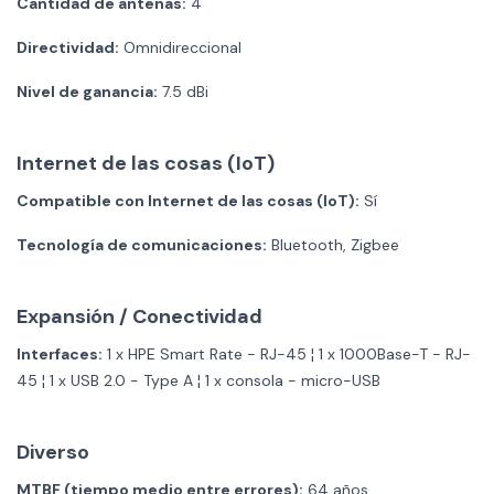
Cantidad de antenas:
4
Directividad:
Omnidireccional
Nivel de ganancia:
7.5 dBi
Internet de las cosas (IoT)
Compatible con Internet de las cosas (IoT):
Sí
Tecnología de comunicaciones:
Bluetooth, Zigbee
Expansión / Conectividad
Interfaces:
1 x HPE Smart Rate - RJ-45 ¦ 1 x 1000Base-T - RJ-
45 ¦ 1 x USB 2.0 - Type A ¦ 1 x consola - micro-USB
Diverso
MTBF (tiempo medio entre errores):
64 años