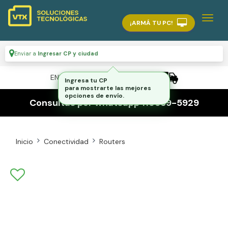
¡ARMÁ TU PC!
Enviar a
Ingresar CP y ciudad
ENVÍO GRATIS A TODO EL PAÍS
Ingresa tu CP
para mostrarte las mejores
opciones de envío.
Consultas por whatsapp 116559-5929
Inicio
Conectividad
Routers