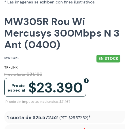
* Las imágenes se exhiben con fines ilustrativos.
MW305R Rou Wi
Mercusys 300Mbps N 3
Ant (0400)
MW305R
EN STOCK
TP-LINK
$31.186
Precio lista
$23.390
Precio
especial
Precio sin impuestos nacionales: $21.167
1 cuota de
$25.572.52
*
(PTF:
$25.572.52)