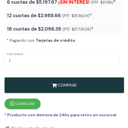
6 cuotas de
$5.197.67
¡SIN INTERÉS!
*
(PTF:
$31.186)
12 cuotas de
$2.988.66
*
(PTF:
$35.863.9)
18 cuotas de
$2.096.39
*
(PTF:
$37.735.06
)
* Pagando con
Tarjetas de crédito
.
Cantidad
COMPRAR
CONSULTAR
* Producto con demora de 24hs para retiro en sucursal.