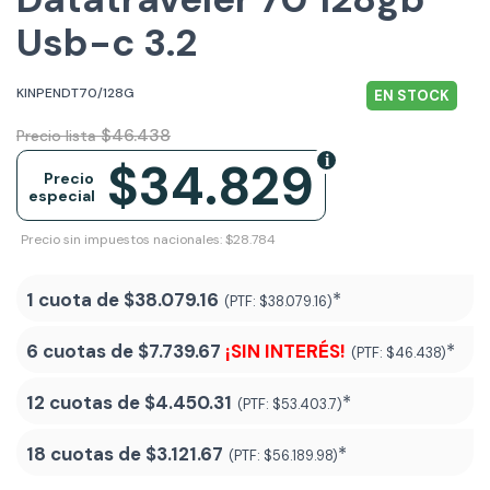
Usb-c 3.2
KINPENDT70/128G
EN STOCK
$46.438
Precio lista
$34.829
Precio
especial
Precio sin impuestos nacionales: $28.784
1 cuota de
$38.079.16
*
(PTF:
$38.079.16)
6 cuotas de
$7.739.67
¡SIN INTERÉS!
*
(PTF:
$46.438)
12 cuotas de
$4.450.31
*
(PTF:
$53.403.7)
18 cuotas de
$3.121.67
*
(PTF:
$56.189.98
)