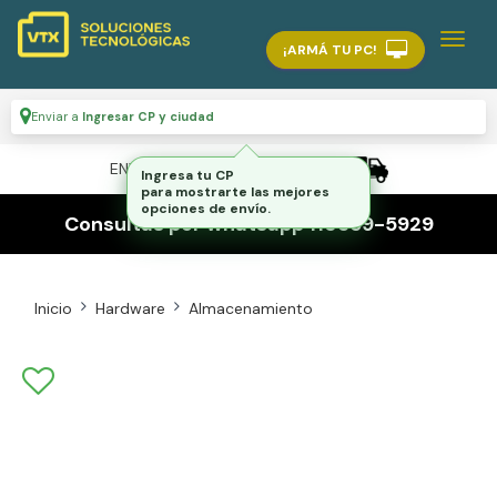
¡ARMÁ TU PC!
Enviar a
Ingresar CP y ciudad
ENVÍO GRATIS A TODO EL PAÍS
Ingresa tu CP
para mostrarte las mejores
opciones de envío.
Consultas por whatsapp 116559-5929
Inicio
Hardware
Almacenamiento