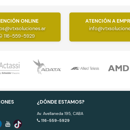
ENCIÓN ONLINE
ATENCIÓN A EMP
os@vtxsoluciones.ar
info@vtxsolucione
116-559-5929
IONES
¿DÓNDE ESTAMOS?
Av. Avellaneda 195, CABA
116-559-5929