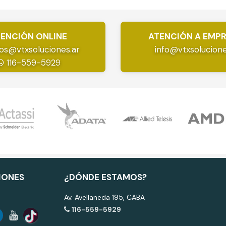
ENCIÓN ONLINE
ATENCIÓN A EMP
os@vtxsoluciones.ar
info@vtxsolucione
116-559-5929
IONES
¿DÓNDE ESTAMOS?
Av. Avellaneda 195, CABA
116-559-5929