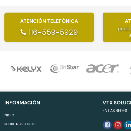
ATENCIÓN TELEFÓNICA
AT
pedid
116-559-5929
INFORMACIÓN
VTX SOLUC
EN LAS REDES
INICIO
SOBRE NOSOTROS