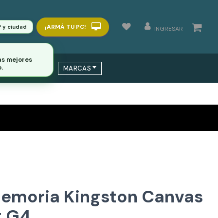
¡ARMÁ TU PC!
P y ciudad
INGRESAR
as mejores
.
 / SWITCHS
MARCAS
Memoria Kingston Canvas
g G4