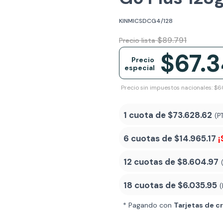
KINMICSDCG4/128
$89.791
Precio lista
$67.
Precio
especial
Precio sin impuestos nacionales: $
1 cuota de
$73.628.62
(P
6 cuotas de
$14.965.17
¡
12 cuotas de
$8.604.97
18 cuotas de
$6.035.95
(
* Pagando con
Tarjetas de c