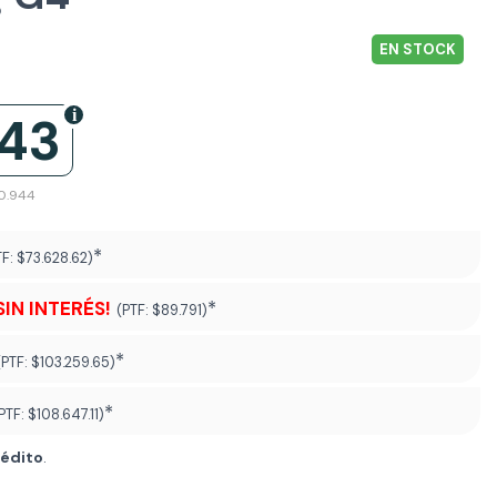
EN STOCK
343
60.944
*
TF:
$73.628.62)
SIN INTERÉS!
*
(PTF:
$89.791)
*
(PTF:
$103.259.65)
*
PTF:
$108.647.11
)
rédito
.