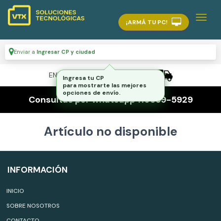
¡ARMÁ TU PC!
Enviar a
Ingresar CP y ciudad
ENVÍO GRATIS A TODO EL PAÍS
Ingresa tu CP
para mostrarte las mejores
opciones de envío.
Consultas por whatsapp 116559-5929
Artículo no disponible
INFORMACIÓN
INICIO
SOBRE NOSOTROS
CONTACTO