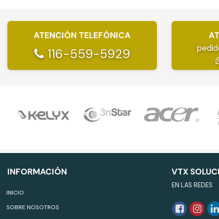
ATENCIÓN TELEFÓNICA
AT
pedid
116-559-5929
INFORMACIÓN
VTX SOLUC
EN LAS REDES
INICIO
SOBRE NOSOTROS