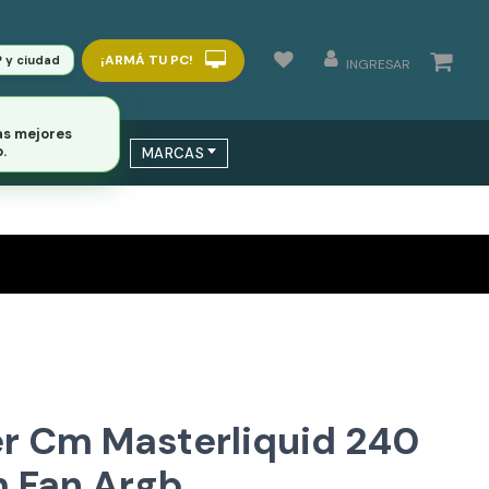
¡ARMÁ TU PC!
P y ciudad
INGRESAR
 / SWITCHS
MARCAS
r Cm Masterliquid 240
m Fan Argb