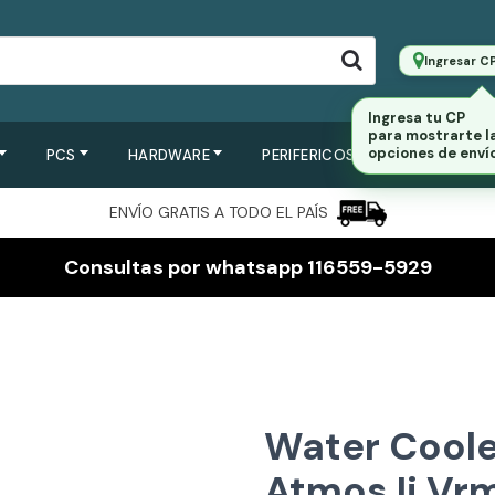
Ingresar C
PCS
HARDWARE
PERIFERICOS
SERVIDORES
ENVÍO GRATIS A TODO EL PAÍS
Consultas por whatsapp 116559-5929
Water Coole
Atmos Ii Vr