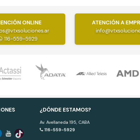
ENCIÓN ONLINE
ATENCIÓN A EMP
os@vtxsoluciones.ar
info@vtxsolucione
116-559-5929
IONES
¿DÓNDE ESTAMOS?
Av. Avellaneda 195, CABA
116-559-5929