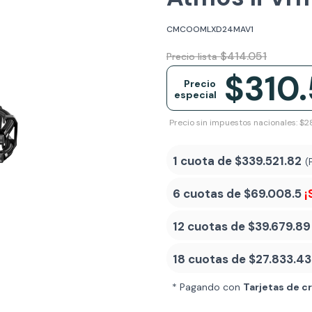
CMCOOMLXD24MAV1
$414.051
Precio lista
$310
Precio
especial
Precio sin impuestos nacionales: $2
1 cuota de
$339.521.82
(
6 cuotas de
$69.008.5
¡
12 cuotas de
$39.679.89
18 cuotas de
$27.833.43
* Pagando con
Tarjetas de c