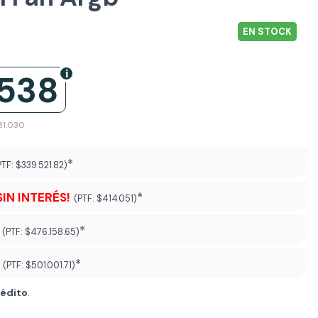
EN STOCK
.538
81.030
*
PTF:
$339.521.82)
SIN INTERÉS!
*
(PTF:
$414.051)
*
(PTF:
$476.158.65)
*
(PTF:
$501.001.71
)
rédito
.