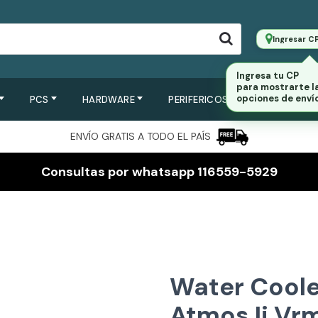
Ingresar C
Ingresa tu CP
para mostrarte l
opciones de envío
PCS
HARDWARE
PERIFERICOS
SERVIDORES
ENVÍO GRATIS A TODO EL PAÍS
Consultas por whatsapp 116559-5929
Water Coole
Atmos Ii Vr