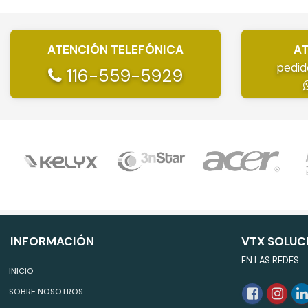
ATENCIÓN TELEFÓNICA
AT
pedid
116-559-5929
INFORMACIÓN
VTX SOLUC
EN LAS REDES
INICIO
SOBRE NOSOTROS