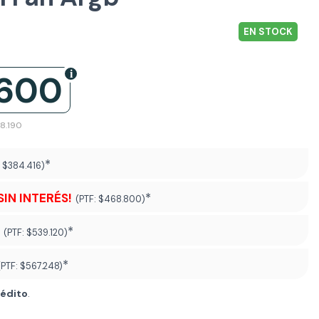
EN STOCK
.600
18.190
*
:
$384.416)
SIN INTERÉS!
*
(PTF:
$468.800)
*
(PTF:
$539.120)
*
(PTF:
$567.248
)
rédito
.