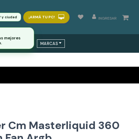
¡ARMÁ TU PC!
P y ciudad
INGRESAR
as mejores
.
 / SWITCHS
MARCAS
r Cm Masterliquid 360
m Fan Argb