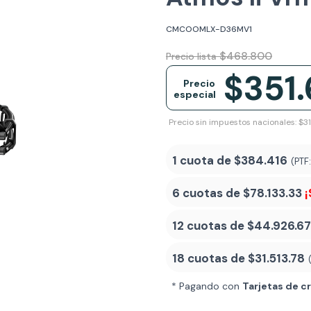
CMCOOMLX-D36MV1
$468.800
Precio lista
$351
Precio
especial
Precio sin impuestos nacionales: $3
1 cuota de
$384.416
(PTF
6 cuotas de
$78.133.33
¡
12 cuotas de
$44.926.67
18 cuotas de
$31.513.78
* Pagando con
Tarjetas de c