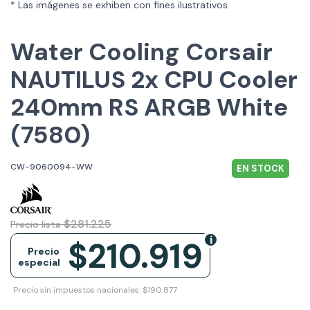
* Las imágenes se exhiben con fines ilustrativos.
Water Cooling Corsair
NAUTILUS 2x CPU Cooler
240mm RS ARGB White
(7580)
CW-9060094-WW
EN STOCK
$281.225
Precio lista
$210.919
Precio
especial
Precio sin impuestos nacionales: $190.877