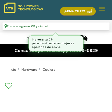
¡ARMÁ TU PC!
Enviar a
Ingresar CP y ciudad
ENVÍO GRATIS A TODO EL PAÍS
Ingresa tu CP
para mostrarte las mejores
opciones de envío.
Consultas por whatsapp 116559-5929
Inicio
Hardware
Coolers