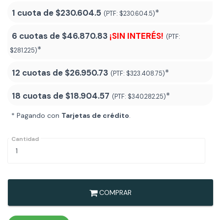
1 cuota de
$230.604.5
*
(PTF:
$230.604.5)
6 cuotas de
$46.870.83
¡SIN INTERÉS!
(PTF:
*
$281.225)
12 cuotas de
$26.950.73
*
(PTF:
$323.408.75)
18 cuotas de
$18.904.57
*
(PTF:
$340.282.25
)
* Pagando con
Tarjetas de crédito
.
Cantidad
COMPRAR