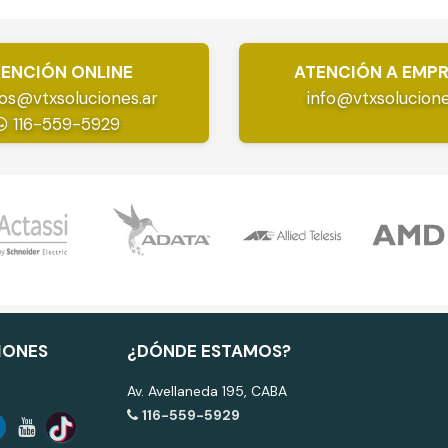
ENCIÓN ONLINE
ATENCIÓN A EMP
os@vtxsoluciones.ar
info@vtxsolucione
116-559-5929
IONES
¿DÓNDE ESTAMOS?
Av. Avellaneda 195, CABA
116-559-5929