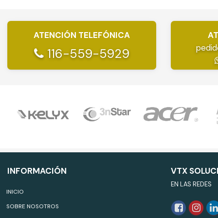
ATENCIÓN TELEFÓNICA
AT
pedid
116-559-5929
INFORMACIÓN
VTX SOLUC
EN LAS REDES
INICIO
SOBRE NOSOTROS