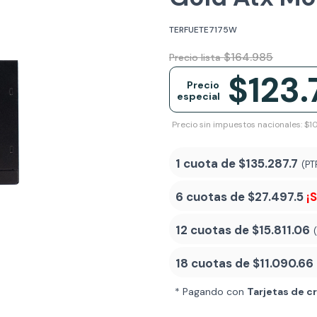
TERFUETE7175W
$164.985
Precio lista
$123.
Precio
especial
Precio sin impuestos nacionales: $1
1 cuota de
$135.287.7
(PT
6 cuotas de
$27.497.5
¡
12 cuotas de
$15.811.06
18 cuotas de
$11.090.66
* Pagando con
Tarjetas de c