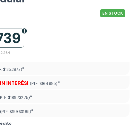
EN STOCK
739
02.264
*
F:
$135.287.7)
SIN INTERÉS!
*
(PTF:
$164.985)
*
(PTF:
$189.732.75)
*
(PTF:
$199.631.85
)
rédito
.