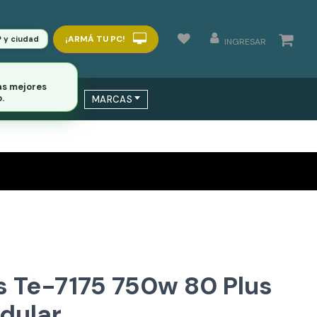
¡ARMÁ TU PC!
P y ciudad
INGRESAR
as mejores
.
 / SWITCHS
MARCAS
s Te-7175 750w 80 Plus
dular