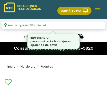
¡ARMÁ TU PC!
Enviar a
Ingresar CP y ciudad
ENVÍO GRATIS A TODO EL PAÍS
Ingresa tu CP
para mostrarte las mejores
opciones de envío.
Consultas por whatsapp 116559-5929
Inicio
Hardware
Fuentes