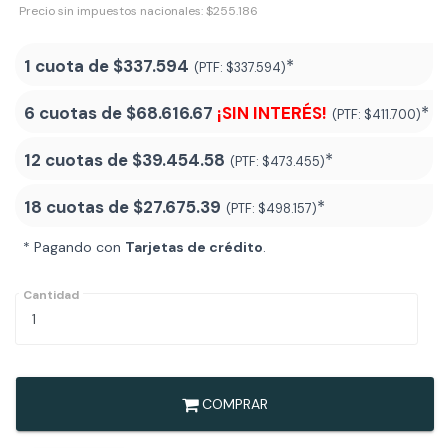
Precio sin impuestos nacionales: $255.186
1 cuota de
$337.594
*
(PTF:
$337.594)
6 cuotas de
$68.616.67
¡SIN INTERÉS!
*
(PTF:
$411.700)
12 cuotas de
$39.454.58
*
(PTF:
$473.455)
18 cuotas de
$27.675.39
*
(PTF:
$498.157
)
* Pagando con
Tarjetas de crédito
.
Cantidad
COMPRAR