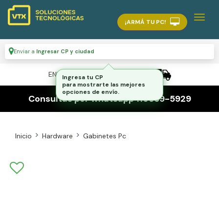
¡ARMÁ TU PC!
Enviar a
Ingresar CP y ciudad
ENVÍO GRATIS A TODO EL PAÍS
Ingresa tu CP
para mostrarte las mejores
opciones de envío.
Consultas por whatsapp 116559-5929
Inicio
Hardware
Gabinetes Pc