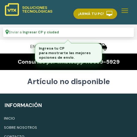
¡ARMÁ TU PC!
Enviar a
Ingresar CP y ciudad
ENVÍO GRATIS A TODO EL PAÍS
Ingresa tu CP
para mostrarte las mejores
opciones de envío.
Consultas por whatsapp 116559-5929
Artículo no disponible
INFORMACIÓN
INICIO
SOBRE NOSOTROS
CONTACTO