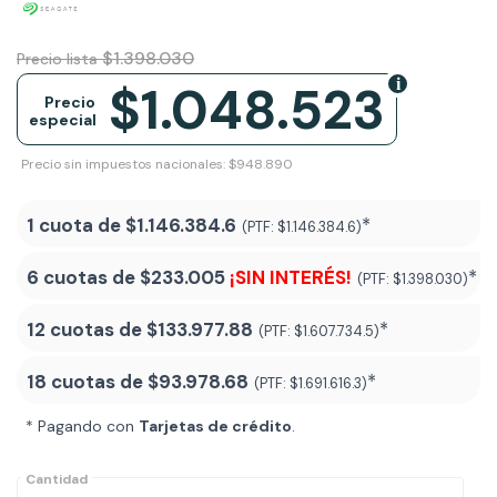
$1.398.030
Precio lista
$1.048.523
Precio
especial
Precio sin impuestos nacionales: $948.890
1 cuota de
$1.146.384.6
*
(PTF:
$1.146.384.6)
6 cuotas de
$233.005
¡SIN INTERÉS!
*
(PTF:
$1.398.030)
12 cuotas de
$133.977.88
*
(PTF:
$1.607.734.5)
18 cuotas de
$93.978.68
*
(PTF:
$1.691.616.3
)
* Pagando con
Tarjetas de crédito
.
Cantidad