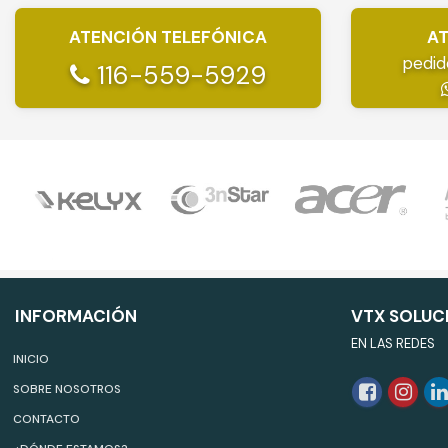
ATENCIÓN TELEFÓNICA
AT
pedid
116-559-5929
INFORMACIÓN
VTX SOLUC
EN LAS REDES
INICIO
SOBRE NOSOTROS
CONTACTO