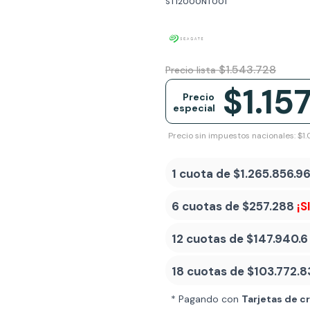
ST12000NT001
$1.543.728
Precio lista
$1.15
Precio
especial
Precio sin impuestos nacionales: $1.
1 cuota de
$1.265.856.9
6 cuotas de
$257.288
¡S
12 cuotas de
$147.940.6
18 cuotas de
$103.772.8
* Pagando con
Tarjetas de c