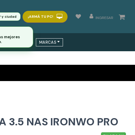
¡ARMÁ TU PC!
P y ciudad
INGRESAR
 / SWITCHS
MARCAS
EA 3.5 NAS IRONWO PRO