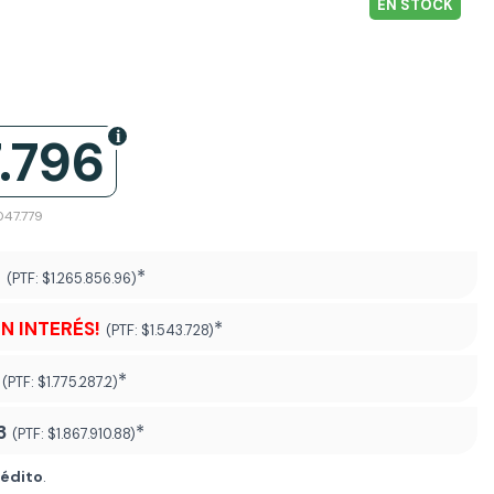
EN STOCK
7.796
047.779
6
*
(PTF:
$1.265.856.96)
IN INTERÉS!
*
(PTF:
$1.543.728)
*
(PTF:
$1.775.287.2)
3
*
(PTF:
$1.867.910.88
)
rédito
.