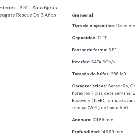
nterno - 3.5" - Sata 6gb/s -
Seagate Rescue De 3 Años
General
Tipo de dispositivo:
Disco dur
Capacidad:
12 TB
Factor de forma:
3.5"
Interfaz:
SATA 6Gb/s
Tamaño de búfer:
256 MB
Características:
Sensor RV, Gr
horas los 7 días de la semana, E
Recovery (TLER), formato avanz
trabajo (WRL) de hasta 550
Anchura:
101.85 mm
Profundidad:
146.99 mm