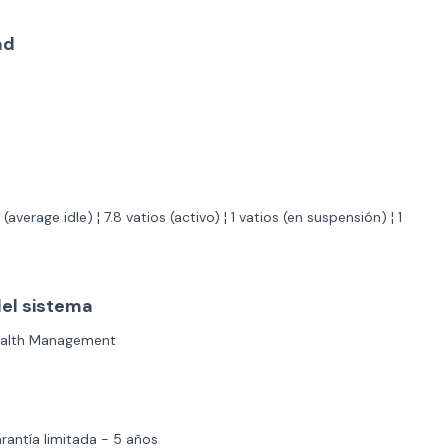
ad
(average idle) ¦ 7.8 vatios (activo) ¦ 1 vatios (en suspensión) ¦ 1
del sistema
ealth Management
antía limitada - 5 años