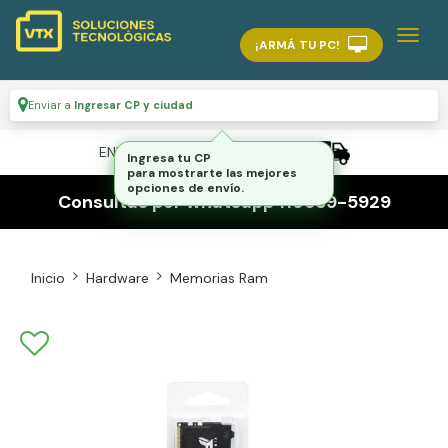
¡ARMÁ TU PC!
Enviar a
Ingresar CP y ciudad
ENVÍO GRATIS A TODO EL PAÍS
Ingresa tu CP
para mostrarte las mejores
opciones de envío.
Consultas por whatsapp 116559-5929
Inicio
Hardware
Memorias Ram