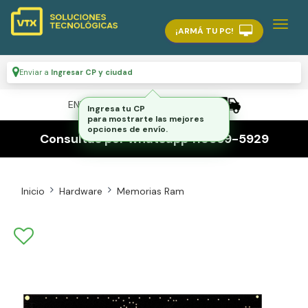
¡ARMÁ TU PC!
Enviar a
Ingresar CP y ciudad
ENVÍO GRATIS A TODO EL PAÍS
Consultas por whatsapp 116559-5929
Inicio
Hardware
Memorias Ram