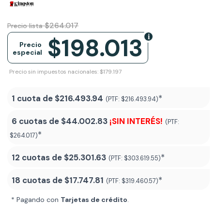
$264.017
Precio lista
$198.013
Precio
especial
Precio sin impuestos nacionales: $179.197
1 cuota de
$216.493.94
*
(PTF:
$216.493.94)
6 cuotas de
$44.002.83
¡SIN INTERÉS!
(PTF:
*
$264.017)
12 cuotas de
$25.301.63
*
(PTF:
$303.619.55)
18 cuotas de
$17.747.81
*
(PTF:
$319.460.57
)
* Pagando con
Tarjetas de crédito
.