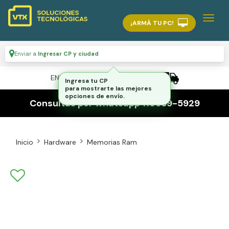
¡ARMÁ TU PC!
Enviar a
Ingresar CP y ciudad
ENVÍO GRATIS A TODO EL PAÍS
Ingresa tu CP
para mostrarte las mejores
opciones de envío.
Consultas por whatsapp 116559-5929
Inicio
Hardware
Memorias Ram