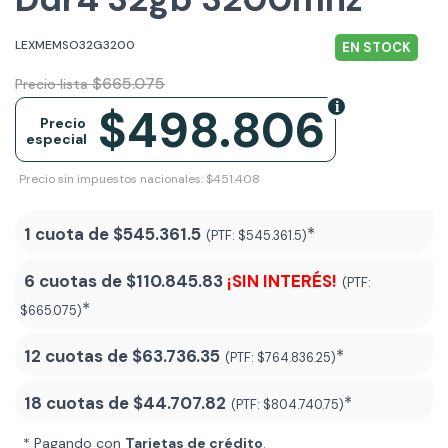
LEXMEMSO32G3200
EN STOCK
$665.075
Precio lista
$498.806
Precio
especial
Precio sin impuestos nacionales: $451.408
1 cuota de
$545.361.5
*
(PTF:
$545.361.5)
6 cuotas de
$110.845.83
¡SIN INTERÉS!
(PTF:
*
$665.075)
12 cuotas de
$63.736.35
*
(PTF:
$764.836.25)
18 cuotas de
$44.707.82
*
(PTF:
$804.740.75
)
* Pagando con
Tarjetas de crédito
.