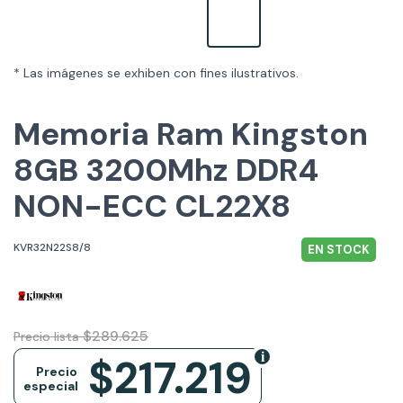
* Las imágenes se exhiben con fines ilustrativos.
Memoria Ram Kingston
8GB 3200Mhz DDR4
NON-ECC CL22X8
KVR32N22S8/8
EN STOCK
$289.625
Precio lista
$217.219
Precio
especial