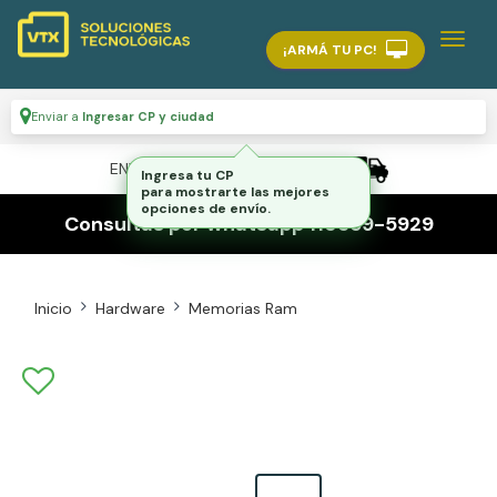
¡ARMÁ TU PC!
Enviar a
Ingresar CP y ciudad
ENVÍO GRATIS A TODO EL PAÍS
Ingresa tu CP
para mostrarte las mejores
opciones de envío.
Consultas por whatsapp 116559-5929
Inicio
Hardware
Memorias Ram