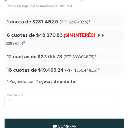
Precio sin impuestos nacionales: $196.578
1 cuota de
$237.492.5
*
(PTF:
$237.492.5)
6 cuotas de
$48.270.83
¡SIN INTERÉS!
(PTF:
*
$289.625)
12 cuotas de
$27.755.73
*
(PTF:
$333.068.75)
18 cuotas de
$19.469.24
*
(PTF:
$350.446.25
)
* Pagando con
Tarjetas de crédito
.
Cantidad
COMPRAR