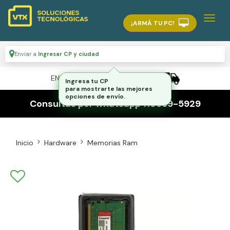
¡ARMÁ TU PC!
Enviar a
Ingresar CP y ciudad
ENVÍO GRATIS A TODO EL PAÍS
Ingresa tu CP
para mostrarte las mejores
opciones de envío.
Consultas por whatsapp 116559-5929
Inicio
Hardware
Memorias Ram