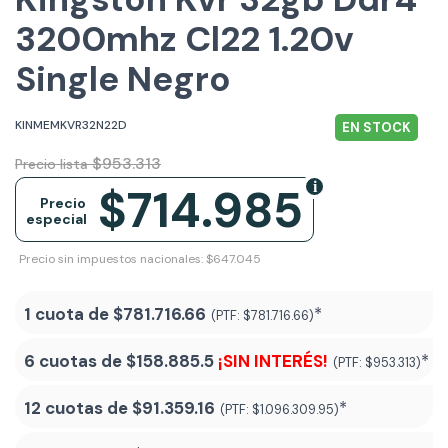
3200mhz Cl22 1.20v
Single Negro
KINMEMKVR32N22D
EN STOCK
$953.313
Precio lista
$714.985
Precio
especial
Precio sin impuestos nacionales: $647.045
1 cuota de
$781.716.66
*
(PTF:
$781.716.66)
6 cuotas de
$158.885.5
¡SIN INTERÉS!
*
(PTF:
$953.313)
12 cuotas de
$91.359.16
*
(PTF:
$1.096.309.95)