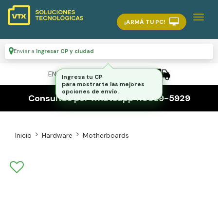
¡ARMÁ TU PC!
Enviar a
Ingresar CP y ciudad
ENVÍO GRATIS A TODO EL PAÍS
Ingresa tu CP
para mostrarte las mejores
opciones de envío.
Consultas por whatsapp 116559-5929
Inicio
Hardware
Motherboards