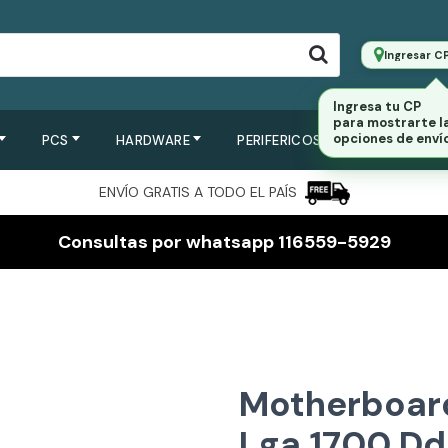
Ingresar C
Ingresa tu CP
para mostrarte l
opciones de envío
PCS
HARDWARE
PERIFERICOS
SERVIDORES
ENVÍO GRATIS A TODO EL PAÍS
Consultas por whatsapp 116559-5929
Motherboar
Lga 1700 Dd