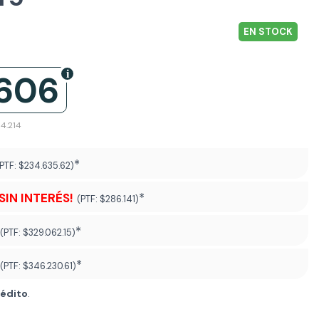
EN STOCK
.606
94.214
*
(PTF:
$234.635.62)
¡SIN INTERÉS!
*
(PTF:
$286.141)
*
(PTF:
$329.062.15)
*
(PTF:
$346.230.61
)
rédito
.