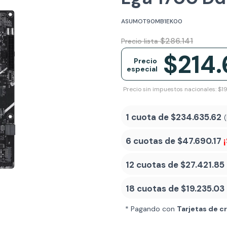
ASUMOT90MB1EK00
$286.141
Precio lista
$214
Precio
especial
Precio sin impuestos nacionales: $1
1 cuota de
$234.635.62
6 cuotas de
$47.690.17
12 cuotas de
$27.421.85
18 cuotas de
$19.235.03
* Pagando con
Tarjetas de c