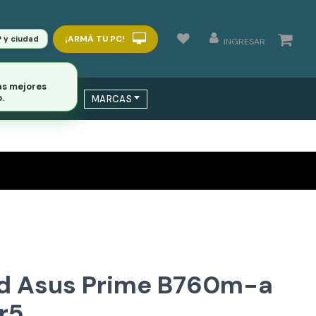
¡ARMÁ TU PC!
P y ciudad
INGRESAR
as mejores
.
 / SWITCHS
MARCAS
d Asus Prime B760m-a
r5