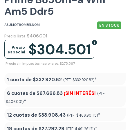
Am5 Ddr5
ASUMOT90MB1LN0M
EN STOCK
$406.001
Precio lista
$304.501
Precio
especial
Precio sin impuestos nacionales: $275.567
1 cuota de
$332.920.82
*
(PTF:
$332.920.82)
6 cuotas de
$67.666.83
¡SIN INTERÉS!
(PTF:
*
$406.001)
12 cuotas de
$38.908.43
*
(PTF:
$466.901.15)
18 cuotas de
$27.292.29
*
(PTF:
$491.261.21
)