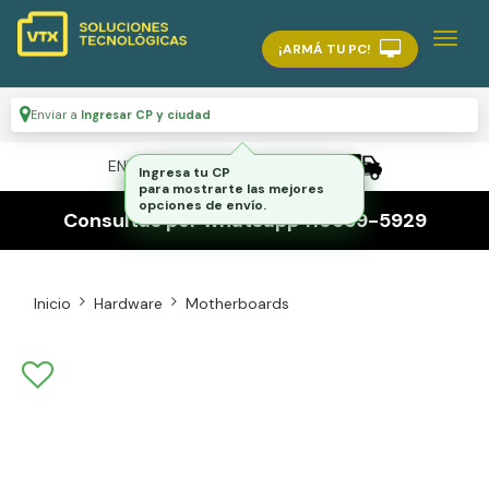
¡ARMÁ TU PC!
Enviar a
Ingresar CP y ciudad
ENVÍO GRATIS A TODO EL PAÍS
Ingresa tu CP
para mostrarte las mejores
opciones de envío.
Consultas por whatsapp 116559-5929
Inicio
Hardware
Motherboards