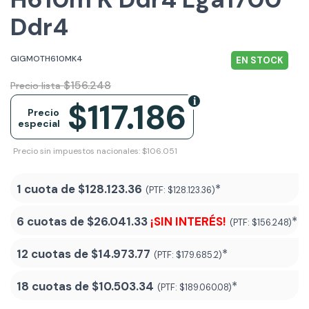
Ddr4
GIGMOTH610MK4
EN STOCK
$156.248
Precio lista
$117.186
Precio
especial
Precio sin impuestos nacionales: $106.051
1 cuota de
$128.123.36
*
(PTF:
$128.123.36)
6 cuotas de
$26.041.33
¡SIN INTERÉS!
*
(PTF:
$156.248)
12 cuotas de
$14.973.77
*
(PTF:
$179.685.2)
18 cuotas de
$10.503.34
*
(PTF:
$189.060.08
)