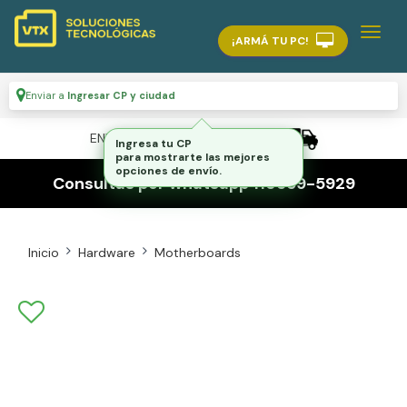
¡ARMÁ TU PC!
Enviar a
Ingresar CP y ciudad
ENVÍO GRATIS A TODO EL PAÍS
Ingresa tu CP
para mostrarte las mejores
opciones de envío.
Consultas por whatsapp 116559-5929
Inicio
Hardware
Motherboards