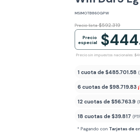
MSIMOTB860GPW
$592.319
Precio lista
$444
Precio
especial
Precio sin impuestos nacionales: $
1 cuota de
$485.701.58
6 cuotas de
$98.719.83
12 cuotas de
$56.763.9
(
18 cuotas de
$39.817
(PT
* Pagando con
Tarjetas de c