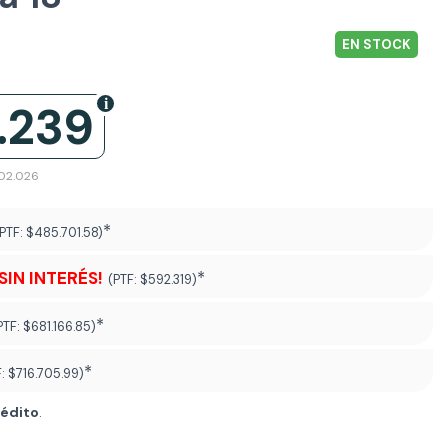
EN STOCK
.239
402.026
*
(PTF:
$485.701.58)
¡SIN INTERÉS!
*
(PTF:
$592.319)
*
PTF:
$681.166.85)
*
F:
$716.705.99
)
rédito
.