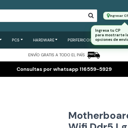
Ingresar C
PCS
HARDWARE
PERIFERICOS
SERVIDORES
ENVÍO GRATIS A TODO EL PAÍS
Consultas por whatsapp 116559-5929
Motherboar
Wifi Ddr5 Lg