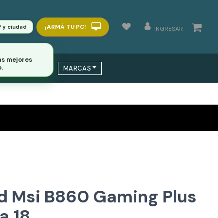
¡ARMÁ TU PC!
P y ciudad
INGRESAR
 / SWITCHS
MARCAS
d Msi B860 Gaming Plus
a 18