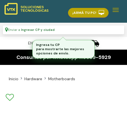
¡ARMÁ TU PC!
Enviar a
Ingresar CP y ciudad
ENVÍO GRATIS A TODO EL PAÍS
Ingresa tu CP
para mostrarte las mejores
opciones de envío.
Consultas por whatsapp 116559-5929
Inicio
Hardware
Motherboards