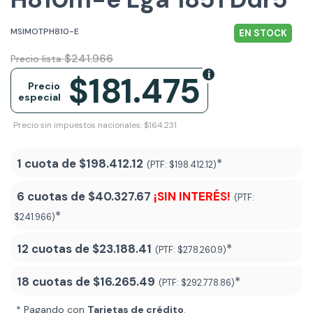
MSIMOTPH810-E
EN STOCK
$241.966
Precio lista
$181.475
Precio
especial
Precio sin impuestos nacionales: $164.231
1 cuota de
$198.412.12
*
(PTF:
$198.412.12)
6 cuotas de
$40.327.67
¡SIN INTERÉS!
(PTF:
*
$241.966)
12 cuotas de
$23.188.41
*
(PTF:
$278.260.9)
18 cuotas de
$16.265.49
*
(PTF:
$292.778.86
)
* Pagando con
Tarjetas de crédito
.