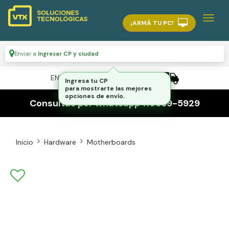
¡ARMÁ TU PC!
Enviar a
Ingresar CP y ciudad
ENVÍO GRATIS A TODO EL PAÍS
Ingresa tu CP
para mostrarte las mejores
opciones de envío.
Consultas por whatsapp 116559-5929
Inicio
Hardware
Motherboards