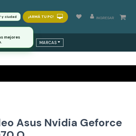
¡ARMÁ TU PC!
P y ciudad
INGRESAR
as mejores
.
 / SWITCHS
MARCAS
deo Asus Nvidia Geforce
070 O