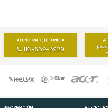
ATENCIÓN TELEFÓNICA
AT
pedid
116-559-5929
INFORMACIÓN
VTX SOLUC