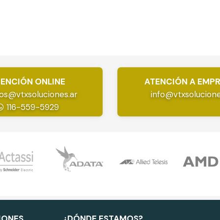
ENCIÓN ONLINE
ATENCIÓN A EMP
os@vtxsoluciones.ar
info@vtxsolucione
116-559-5929
IONES
¿DÓNDE ESTAMOS?