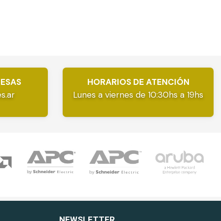
RESAS
HORARIOS DE ATENCIÓN
s.ar
Lunes a viernes de 10:30hs a 19hs
NEWSLETTER