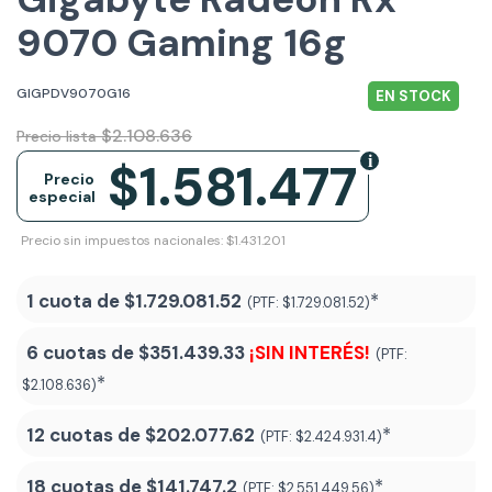
9070 Gaming 16g
GIGPDV9070G16
EN STOCK
$2.108.636
Precio lista
$1.581.477
Precio
especial
Precio sin impuestos nacionales: $1.431.201
1 cuota de
$1.729.081.52
*
(PTF:
$1.729.081.52)
6 cuotas de
$351.439.33
¡SIN INTERÉS!
(PTF:
*
$2.108.636)
12 cuotas de
$202.077.62
*
(PTF:
$2.424.931.4)
18 cuotas de
$141.747.2
*
(PTF:
$2.551.449.56
)