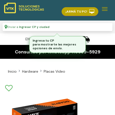
¡ARMÁ TU PC!
Enviar a
Ingresar CP y ciudad
ENVÍO GRATIS A TODO EL PAÍS
Ingresa tu CP
para mostrarte las mejores
opciones de envío.
Consultas por whatsapp 116559-5929
Inicio
Hardware
Placas Video