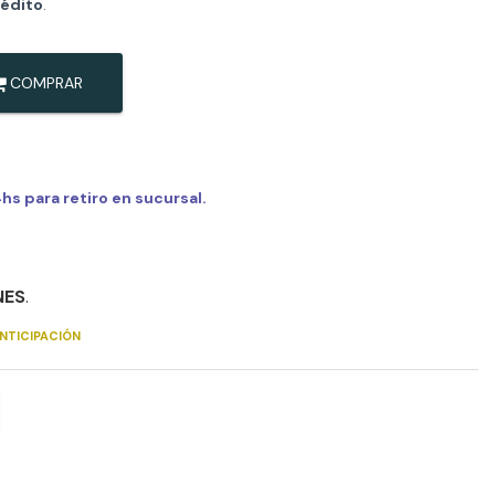
rédito
.
COMPRAR
s para retiro en sucursal.
NES
.
NTICIPACIÓN