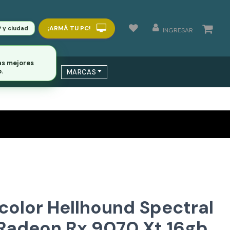
¡ARMÁ TU PC!
P y ciudad
INGRESAR
 / SWITCHS
MARCAS
color Hellhound Spectral
Radeon Rx 9070 Xt 16gb