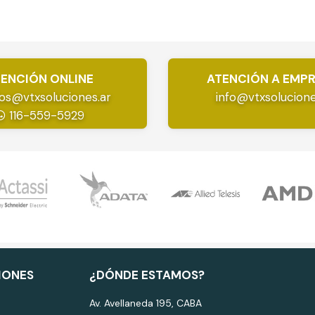
ENCIÓN ONLINE
ATENCIÓN A EMP
os@vtxsoluciones.ar
info@vtxsolucione
116-559-5929
IONES
¿DÓNDE ESTAMOS?
Av. Avellaneda 195, CABA