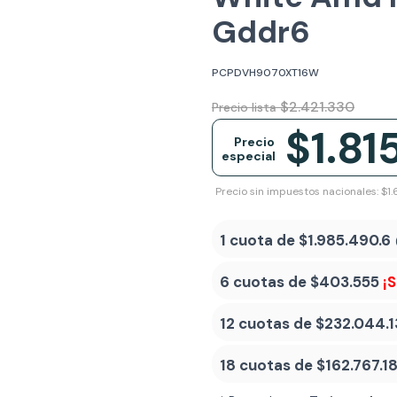
Gddr6
PCPDVH9070XT16W
$2.421.330
Precio lista
$1.81
Precio
especial
Precio sin impuestos nacionales: $1
1 cuota de
$1.985.490.6
6 cuotas de
$403.555
¡
12 cuotas de
$232.044.1
18 cuotas de
$162.767.1