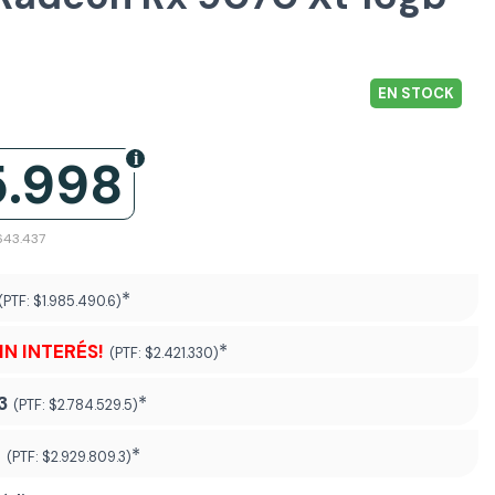
EN STOCK
5.998
.643.437
*
(PTF:
$1.985.490.6)
SIN INTERÉS!
*
(PTF:
$2.421.330)
3
*
(PTF:
$2.784.529.5)
8
*
(PTF:
$2.929.809.3
)