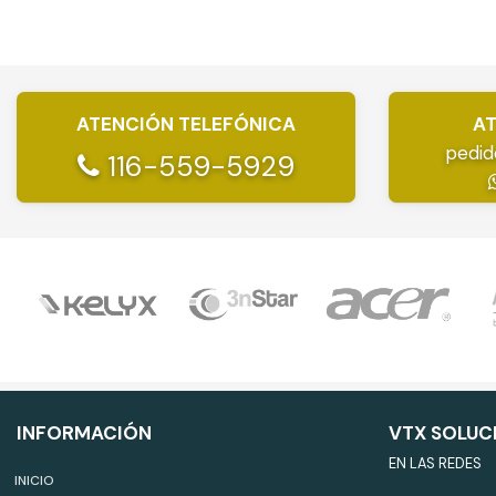
ATENCIÓN TELEFÓNICA
AT
pedid
116-559-5929
INFORMACIÓN
VTX SOLUC
EN LAS REDES
INICIO