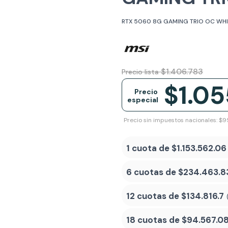
RTX 5060 8G GAMING TRIO OC WH
$1.406.783
Precio lista
$1.05
Precio
especial
Precio sin impuestos nacionales: $
1 cuota de
$1.153.562.06
6 cuotas de
$234.463.8
12 cuotas de
$134.816.7
18 cuotas de
$94.567.0