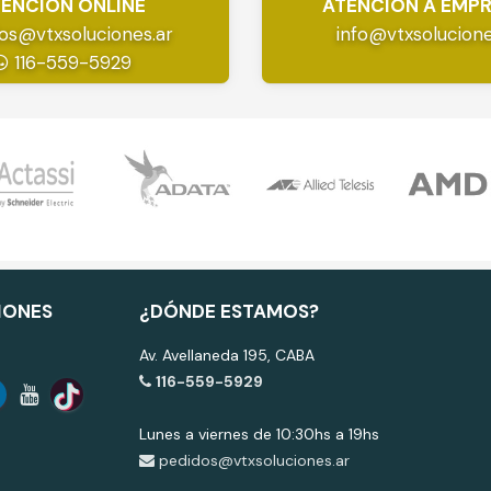
ENCIÓN ONLINE
ATENCIÓN A EMP
os@vtxsoluciones.ar
info@vtxsolucione
116-559-5929
IONES
¿DÓNDE ESTAMOS?
Av. Avellaneda 195, CABA
116-559-5929
Lunes a viernes de 10:30hs a 19hs
pedidos@vtxsoluciones.ar