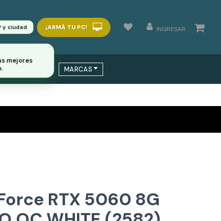
¡ARMÁ TU PC!
P y ciudad
INGRESAR
as mejores
.
 / SWITCHS
MARCAS
Force RTX 5060 8G
O OC WHITE (2582)