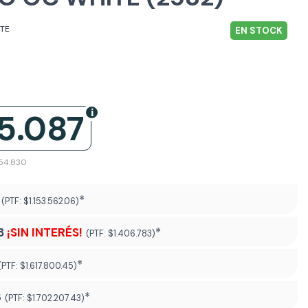
ITE
EN STOCK
5.087
954.830
*
(PTF:
$1.153.562.06)
3
¡SIN INTERÉS!
*
(PTF:
$1.406.783)
*
(PTF:
$1.617.800.45)
8
*
(PTF:
$1.702.207.43
)