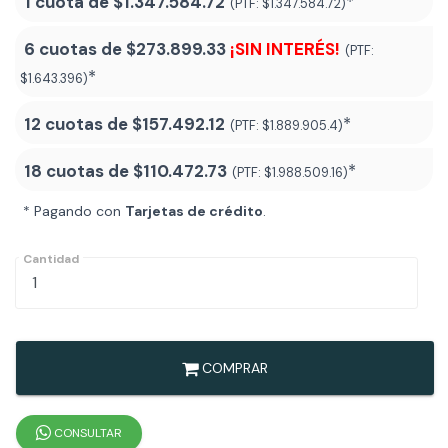
1 cuota de
$1.347.584.72
*
(PTF:
$1.347.584.72)
6 cuotas de
$273.899.33
¡SIN INTERÉS!
(PTF:
*
$1.643.396)
12 cuotas de
$157.492.12
*
(PTF:
$1.889.905.4)
18 cuotas de
$110.472.73
*
(PTF:
$1.988.509.16
)
* Pagando con
Tarjetas de crédito
.
Cantidad
COMPRAR
CONSULTAR