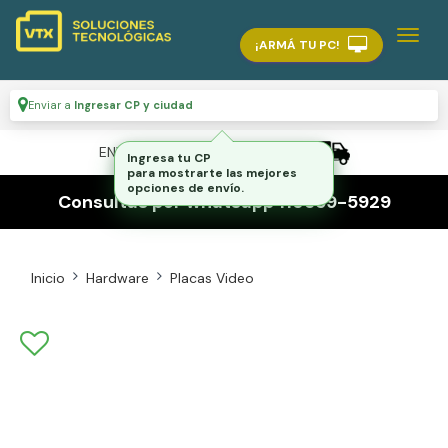
¡ARMÁ TU PC!
Enviar a
Ingresar CP y ciudad
ENVÍO GRATIS A TODO EL PAÍS
Ingresa tu CP
para mostrarte las mejores
opciones de envío.
Consultas por whatsapp 116559-5929
Inicio
Hardware
Placas Video