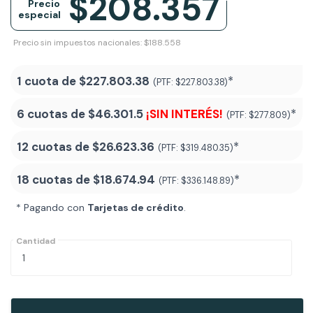
$208.357
Precio
especial
Precio sin impuestos nacionales: $188.558
1 cuota de
$227.803.38
*
(PTF:
$227.803.38)
6 cuotas de
$46.301.5
¡SIN INTERÉS!
*
(PTF:
$277.809)
12 cuotas de
$26.623.36
*
(PTF:
$319.480.35)
18 cuotas de
$18.674.94
*
(PTF:
$336.148.89
)
* Pagando con
Tarjetas de crédito
.
Cantidad