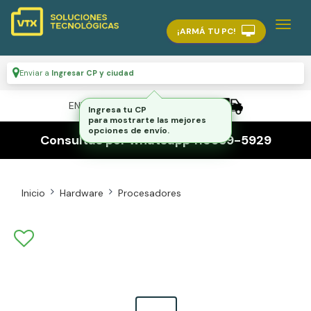
¡ARMÁ TU PC!
Enviar a
Ingresar CP y ciudad
ENVÍO GRATIS A TODO EL PAÍS
Ingresa tu CP
para mostrarte las mejores
opciones de envío.
Consultas por whatsapp 116559-5929
Inicio
Hardware
Procesadores