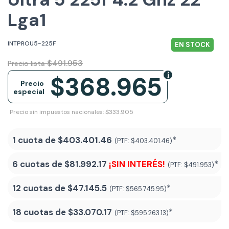
Lga1
INTPROU5-225F
EN STOCK
$491.953
Precio lista
$368.965
Precio
especial
Precio sin impuestos nacionales: $333.905
1 cuota de
$403.401.46
*
(PTF:
$403.401.46)
6 cuotas de
$81.992.17
¡SIN INTERÉS!
*
(PTF:
$491.953)
12 cuotas de
$47.145.5
*
(PTF:
$565.745.95)
18 cuotas de
$33.070.17
*
(PTF:
$595.263.13
)