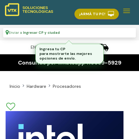
¡ARMÁ TU PC!
Enviar a
Ingresar CP y ciudad
ENVÍO GRATIS A TODO EL PAÍS
Ingresa tu CP
para mostrarte las mejores
opciones de envío.
Consultas por whatsapp 116559-5929
Inicio
Hardware
Procesadores