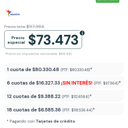
$97.964
Precio lista
$73.473
Precio
especial
Precio sin impuestos nacionales: $66.491
1 cuota de
$80.330.48
*
(PTF:
$80.330.48)
6 cuotas de
$16.327.33
¡SIN INTERÉS!
*
(PTF:
$97.964)
12 cuotas de
$9.388.22
*
(PTF:
$112.658.6)
18 cuotas de
$6.585.36
*
(PTF:
$118.536.44
)
* Pagando con
Tarjetas de crédito
.