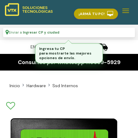
¡ARMÁ TU PC!
Enviar a
Ingresar CP y ciudad
ENVÍO GRATIS A TODO EL PAÍS
Consultas por whatsapp 116559-5929
Inicio
Hardware
Ssd Internos