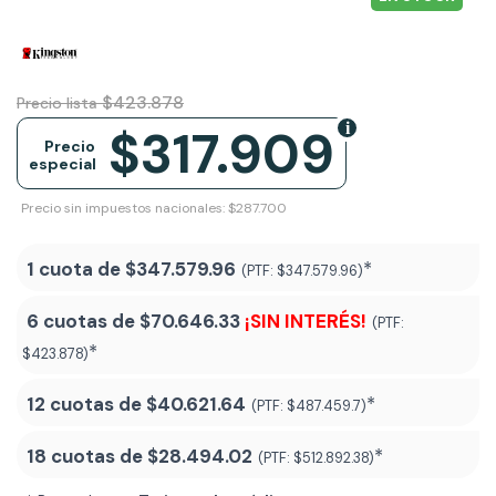
$423.878
Precio lista
$317.909
Precio
especial
Precio sin impuestos nacionales: $287.700
1 cuota de
$347.579.96
*
(PTF:
$347.579.96)
6 cuotas de
$70.646.33
¡SIN INTERÉS!
(PTF:
*
$423.878)
12 cuotas de
$40.621.64
*
(PTF:
$487.459.7)
18 cuotas de
$28.494.02
*
(PTF:
$512.892.38
)