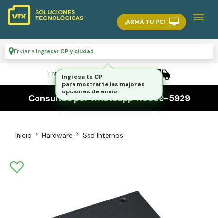
¡ARMÁ TU PC!
Enviar a
Ingresar CP y ciudad
ENVÍO GRATIS A TODO EL PAÍS
Consultas por whatsapp 116559-5929
Inicio
Hardware
Ssd Internos