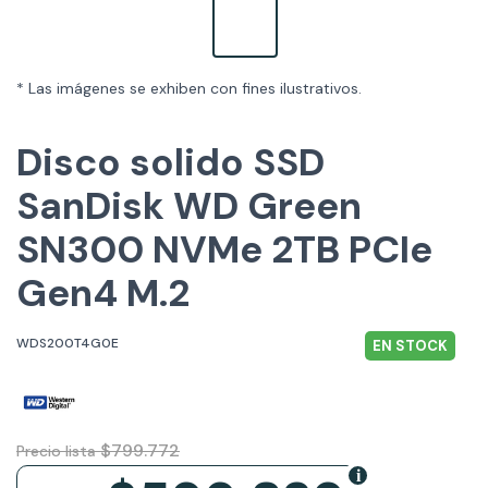
* Las imágenes se exhiben con fines ilustrativos.
Disco solido SSD
SanDisk WD Green
SN300 NVMe 2TB PCIe
Gen4 M.2
WDS200T4G0E
EN STOCK
$799.772
Precio lista