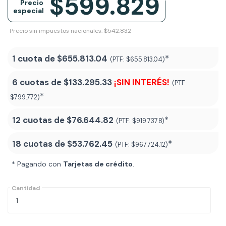
$599.829
Precio
especial
Precio sin impuestos nacionales: $542.832
1 cuota de
$655.813.04
*
(PTF:
$655.813.04)
6 cuotas de
$133.295.33
¡SIN INTERÉS!
(PTF:
*
$799.772)
12 cuotas de
$76.644.82
*
(PTF:
$919.737.8)
18 cuotas de
$53.762.45
*
(PTF:
$967.724.12
)
* Pagando con
Tarjetas de crédito
.
Cantidad