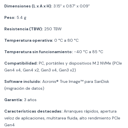
Dimensiones (L x A x H):
3.15" x 0.87" x 0.09"
Peso:
5.4 g
Resistencia (TBW):
250 TBW
Temperatura operativa:
0 °C a 80 °C
Temperatura sin funcionamiento:
-40 °C a 85 °C
Compatibilidad:
PC, portátiles y dispositivos M.2 NVMe (PCIe
Gen4 x4, Gen4 x2, Gen3 x4, Gen3 x2)
Software incluido:
Acronis® True Image™ para SanDisk
(migración de datos)
Garantía:
3 años
Características destacadas:
Arranques rápidos, apertura
veloz de aplicaciones, multitarea fluida, alto rendimiento PCIe
Gen4