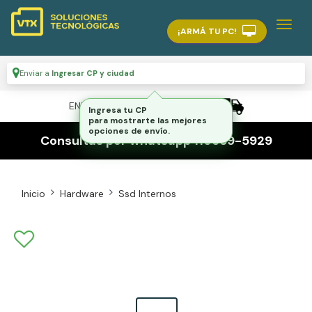
¡ARMÁ TU PC!
Enviar a
Ingresar CP y ciudad
ENVÍO GRATIS A TODO EL PAÍS
Ingresa tu CP
para mostrarte las mejores
opciones de envío.
Consultas por whatsapp 116559-5929
Inicio
Hardware
Ssd Internos