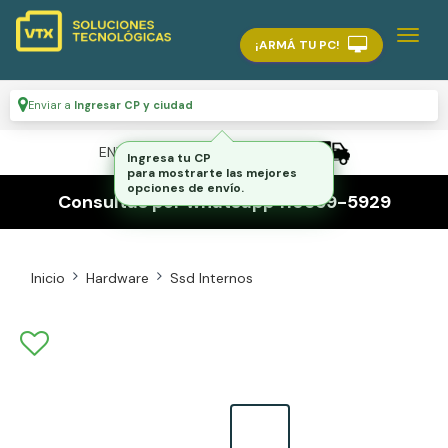
¡ARMÁ TU PC!
Enviar a
Ingresar CP y ciudad
ENVÍO GRATIS A TODO EL PAÍS
Ingresa tu CP
para mostrarte las mejores
opciones de envío.
Consultas por whatsapp 116559-5929
Inicio
Hardware
Ssd Internos