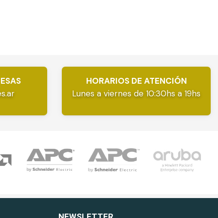
RESAS
HORARIOS DE ATENCIÓN
s.ar
Lunes a viernes de 10:30hs a 19hs
NEWSLETTER