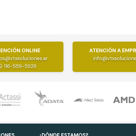
ENCIÓN ONLINE
ATENCIÓN A EMP
os@vtxsoluciones.ar
info@vtxsolucione
116-559-5929
IONES
¿DÓNDE ESTAMOS?