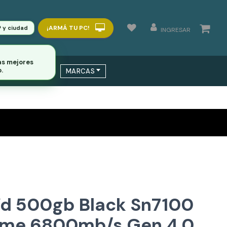
¡ARMÁ TU PC!
P y ciudad
INGRESAR
as mejores
.
 / SWITCHS
MARCAS
Wd 500gb Black Sn7100
vme 6800mb/s Gen 4.0