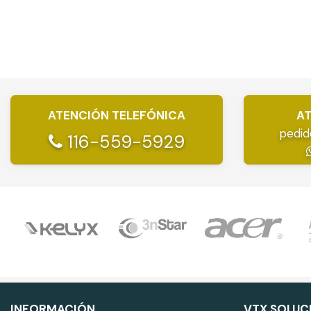
ATENCIÓN TELEFÓNICA
AT
pedid
116-559-5929
INFORMACIÓN
VTX SOLUC