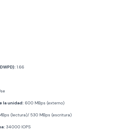
 (DWPD):
1.66
Use
 la unidad:
600 MBps (externo)
Bps (lectura)/ 530 MBps (escritura)
ma:
34000 IOPS