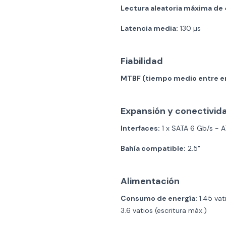
Lectura aleatoria máxima de 
Latencia media:
130 µs
Fiabilidad
MTBF (tiempo medio entre er
Expansión y conectivid
Interfaces:
1 x SATA 6 Gb/s - AT
Bahía compatible:
2.5"
Alimentación
Consumo de energía:
1.45 vati
3.6 vatios (escritura máx.)