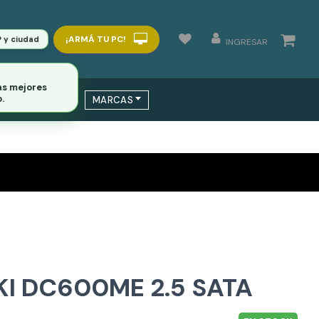
¡ARMÁ TU PC!
P y ciudad
INGRESAR
 / SWITCHS
MARCAS
KI DC600ME 2.5 SATA