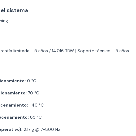
del sistema
ning
antía limitada - 5 años / 14.016 TBW ¦ Soporte técnico - 5 años
ionamiento:
0 °C
ionamiento:
70 °C
acenamiento:
-40 °C
acenamiento:
85 °C
operativo):
2.17 g @ 7-800 Hz