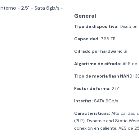
nterno - 2.5" - Sata 6gb/s -
General
Tipo de dispositivo:
Disco en 
Capacidad:
7.68 TB
Cifrado por hardware:
Sí
Algoritmo de cifrado:
AES de 
Tipo de meoria flash NAND:
3D
Factor de forma:
2.5"
Interfaz:
SATA 6Gb/s
Características:
Alta calidad 
(PLP), Dynamic and Static Wear
conexión en caliente, AES de 25