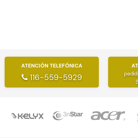
ATENCIÓN TELEFÓNICA
AT
pedid
116-559-5929