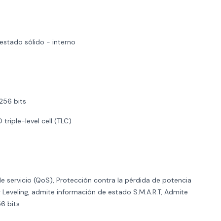
estado sólido - interno
256 bits
 triple-level cell (TLC)
de servicio (QoS), Protección contra la pérdida de potencia
 Leveling, admite información de estado S.M.A.R.T, Admite
6 bits