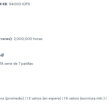
4 KB:
94000 IOPS
rores):
2,000,000 horas
ad
A serie de 7 patillas
os (promedio) ¦ 1.3 vatios (en espera) ¦ 1.6 vatios (escritura mín.) ¦