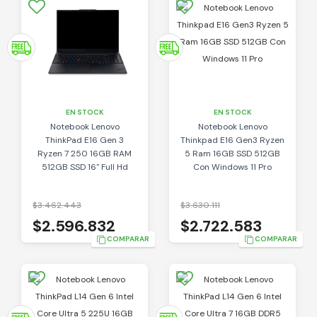
EN STOCK
EN STOCK
Notebook Lenovo
Notebook Lenovo
ThinkPad E16 Gen 3
Thinkpad E16 Gen3 Ryzen
Ryzen 7 250 16GB RAM
5 Ram 16GB SSD 512GB
512GB SSD 16" Full Hd
Con Windows 11 Pro
$3.462.443
$3.630.111
$2.596.832
$2.722.583
COMPARAR
COMPARAR