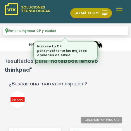
¡ARMÁ TU PC!
Enviar a
Ingresar CP y ciudad
ENVÍO GRATIS A TODO EL PAÍS
Ingresa tu CP
para mostrarte las mejores
opciones de envío.
Resultados para
"notebook lenovo
thinkpad"
¿Buscas una marca en especial?
ORDENAR POR PRECIO