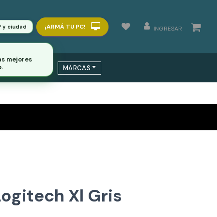
¡ARMÁ TU PC!
P y ciudad
INGRESAR
as mejores
.
 / SWITCHS
MARCAS
ogitech Xl Gris