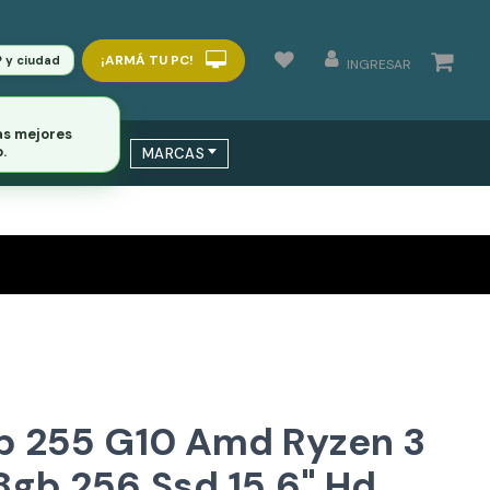
¡ARMÁ TU PC!
P y ciudad
INGRESAR
 / SWITCHS
MARCAS
p 255 G10 Amd Ryzen 3
gb 256 Ssd 15,6" Hd