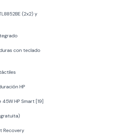
RTL8852BE (2x2) y
ntegrado
aduras con teclado
áctiles
 duración HP
e 45W HP Smart [19]
gratuita)
et Recovery