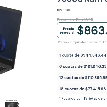
HP255R3
$1.151.642
Precio lista
$863
Precio
especial
Precio sin impuestos nacionales: $7
1 cuota de
$944.346.44
6 cuotas de
$191.940.33
12 cuotas de
$110.365.6
18 cuotas de
$77.415.93
* Pagando con
Tarjetas de c