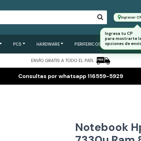
Ingresar C
PCS
HARDWARE
PERIFERICOS
SERVIDORES
ENVÍO GRATIS A TODO EL PAÍS
Consultas por whatsapp 116559-5929
Notebook H
7330u Ram 8