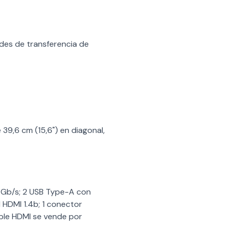
es de transferencia de
e 39,6 cm (15,6") en diagonal,
5 Gb/s; 2 USB Type-A con
1 HDMI 1.4b; 1 conector
able HDMI se vende por