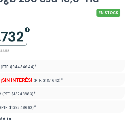
EN STOCK
.732
81.658
*
(PTF:
$944.346.44)
¡SIN INTERÉS!
*
(PTF:
$1.151.642)
9
*
(PTF:
$1.324.388.3)
*
(PTF:
$1.393.486.82
)
rédito
.