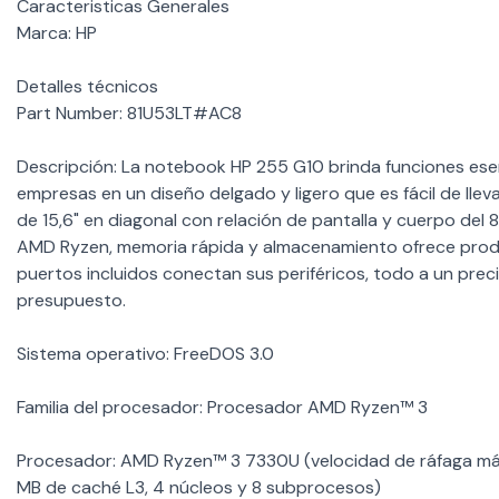
Caracteristicas Generales
Marca: HP
Detalles técnicos
Part Number: 81U53LT#AC8
Descripción: La notebook HP 255 G10 brinda funciones esenc
empresas en un diseño delgado y ligero que es fácil de llev
de 15,6" en diagonal con relación de pantalla y cuerpo de
AMD Ryzen, memoria rápida y almacenamiento ofrece produ
puertos incluidos conectan sus periféricos, todo a un prec
presupuesto.
Sistema operativo: FreeDOS 3.0
Familia del procesador: Procesador AMD Ryzen™ 3
Procesador: AMD Ryzen™ 3 7330U (velocidad de ráfaga máx
MB de caché L3, 4 núcleos y 8 subprocesos)