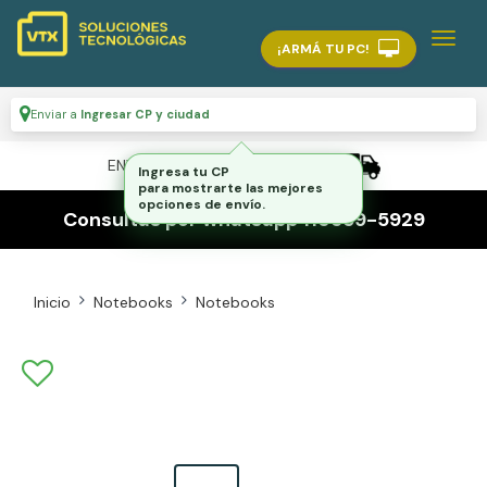
¡ARMÁ TU PC!
Enviar a
Ingresar CP y ciudad
ENVÍO GRATIS A TODO EL PAÍS
Consultas por whatsapp 116559-5929
Inicio
Notebooks
Notebooks