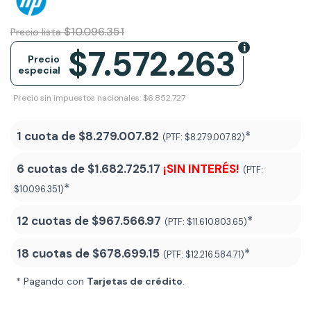
$10.096.351
Precio lista
$7.572.263
Precio
especial
Precio sin impuestos nacionales: $6.852.727
1 cuota de
$8.279.007.82
*
(PTF:
$8.279.007.82)
6 cuotas de
$1.682.725.17
¡SIN INTERÉS!
(PTF:
*
$10.096.351)
12 cuotas de
$967.566.97
*
(PTF:
$11.610.803.65)
18 cuotas de
$678.699.15
*
(PTF:
$12.216.584.71
)
* Pagando con
Tarjetas de crédito
.