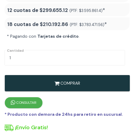
12 cuotas de
$299.655.12
*
(PTF:
$3.595.861.4)
18 cuotas de
$210.192.86
*
(PTF:
$3.783.471.56
)
* Pagando con
Tarjetas de crédito
.
Cantidad
COMPRAR
CONSULTAR
* Producto con demora de 24hs para retiro en sucursal.
¡Envío Gratis!