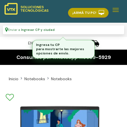
¡ARMÁ TU PC!
Enviar a
Ingresar CP y ciudad
ENVÍO GRATIS A TODO EL PAÍS
Ingresa tu CP
para mostrarte las mejores
opciones de envío.
Consultas por whatsapp 116559-5929
Inicio
Notebooks
Notebooks