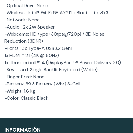
-Optical Drive: None
-Wireless : Intel® Wi-Fi 6E AX211 + Bluetooth v5.3
-Network : None
-Audio : 2x 2W Speaker
-Webcame: HD type (30fps@720p) / 3D Noise
Reduction (3DNR)
-Ports : 3x Type-A USB3.2 Gen1
1x HDMI™ 2.1 (4K @ 60Hz)
1x Thunderbolt™ 4 (DisplayPort™/ Power Delivery 3.0)
-Keyboard: Single Backlit Keyboard (White)
-Finger Print: None
-Battery: 39.3 Battery (Whr) 3-Cell
-Weight: 1.6 kg
-Color: Classic Black
INFORMACIÓN