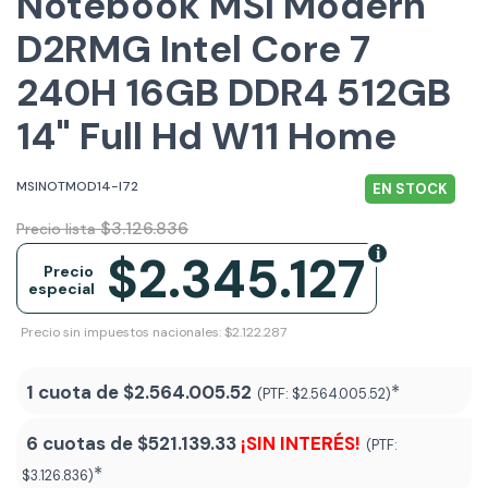
Notebook MSI Modern
D2RMG Intel Core 7
240H 16GB DDR4 512GB
14" Full Hd W11 Home
MSINOTMOD14-I72
EN STOCK
$3.126.836
Precio lista
$2.345.127
Precio
especial
Precio sin impuestos nacionales: $2.122.287
1 cuota de
$2.564.005.52
*
(PTF:
$2.564.005.52)
6 cuotas de
$521.139.33
¡SIN INTERÉS!
(PTF:
*
$3.126.836)