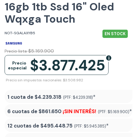
16gb 1tb Ssd 16" Oled
Wqxga Touch
NOT-SGALAXYB5
EN STOCK
$5.169.900
Precio lista
$3.877.425
Precio
especial
Precio sin impuestos nacionales: $3.508.982
1 cuota de
$4.239.318
*
(PTF:
$4.239.318)
6 cuotas de
$861.650
¡SIN INTERÉS!
*
(PTF:
$5.169.900)
12 cuotas de
$495.448.75
*
(PTF:
$5.945.385)