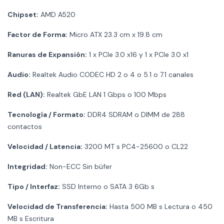
Chipset:
AMD A520
Factor de Forma:
Micro ATX 23.3 cm x 19.8 cm
Ranuras de Expansión:
1 x PCIe 3.0 x16 y 1 x PCIe 3.0 x1
Audio:
Realtek Audio CODEC HD 2 o 4 o 5.1 o 7.1 canales
Red (LAN):
Realtek GbE LAN 1 Gbps o 100 Mbps
Tecnología / Formato:
DDR4 SDRAM o DIMM de 288
contactos
Velocidad / Latencia:
3200 MT s PC4-25600 o CL22
Integridad:
Non-ECC Sin búfer
Tipo / Interfaz:
SSD Interno o SATA 3 6Gb s
Velocidad de Transferencia:
Hasta 500 MB s Lectura o 450
MB s Escritura