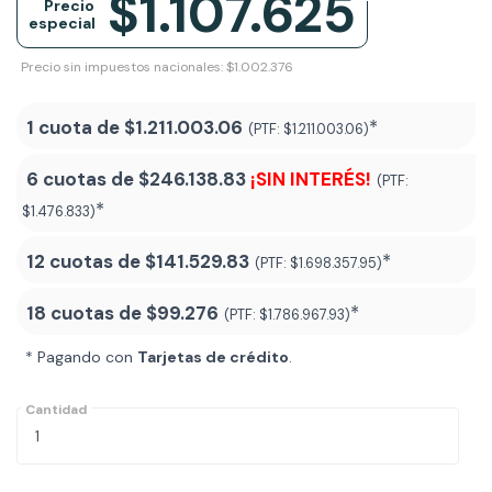
$1.107.625
Precio
especial
Precio sin impuestos nacionales: $1.002.376
1 cuota de
$1.211.003.06
*
(PTF:
$1.211.003.06)
6 cuotas de
$246.138.83
¡SIN INTERÉS!
(PTF:
*
$1.476.833)
12 cuotas de
$141.529.83
*
(PTF:
$1.698.357.95)
18 cuotas de
$99.276
*
(PTF:
$1.786.967.93
)
* Pagando con
Tarjetas de crédito
.
Cantidad