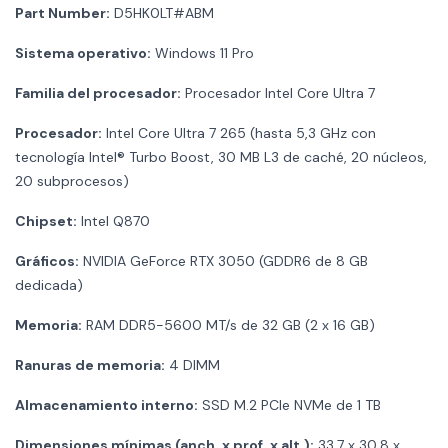
Part Number:
D5HK0LT#ABM
Sistema operativo:
Windows 11 Pro
Familia del procesador:
Procesador Intel Core Ultra 7
Procesador:
Intel Core Ultra 7 265 (hasta 5,3 GHz con
tecnología Intel® Turbo Boost, 30 MB L3 de caché, 20 núcleos,
20 subprocesos)
Chipset:
Intel Q870
Gráficos:
NVIDIA GeForce RTX 3050 (GDDR6 de 8 GB
dedicada)
Memoria:
RAM DDR5-5600 MT/s de 32 GB (2 x 16 GB)
Ranuras de memoria:
4 DIMM
Almacenamiento interno:
SSD M.2 PCIe NVMe de 1 TB
Dimensiones mínimas (anch. x prof. x alt.):
33,7 x 30,8 x