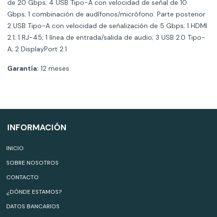
de 20 Gbps; 4 USB Tipo-A con velocidad de señal de 10
Gbps; 1 combinación de audífonos/micrófono. Parte posterior
2 USB Tipo-A con velocidad de señalización de 5 Gbps; 1 HDMI
2.1; 1 RJ-45; 1 línea de entrada/salida de audio; 3 USB 2.0 Tipo-
A; 2 DisplayPort 2.1
Garantía:
12 meses
INFORMACIÓN
INICIO
SOBRE NOSOTROS
CONTACTO
¿DÓNDE ESTAMOS?
DATOS BANCARIOS