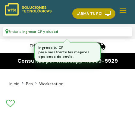
¡ARMÁ TU PC!
Enviar a
Ingresar CP y ciudad
ENVÍO GRATIS A TODO EL PAÍS
Consultas por whatsapp 116559-5929
Inicio
Pcs
Workstation