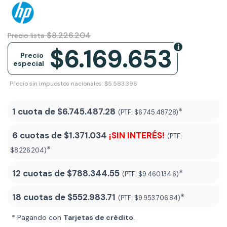
$8.226.204
Precio lista
$6.169.653
Precio
especial
Precio sin impuestos nacionales: $5.583.396
1 cuota de
$6.745.487.28
*
(PTF:
$6.745.487.28)
6 cuotas de
$1.371.034
¡SIN INTERÉS!
(PTF:
*
$8.226.204)
12 cuotas de
$788.344.55
*
(PTF:
$9.460.134.6)
18 cuotas de
$552.983.71
*
(PTF:
$9.953.706.84
)
* Pagando con
Tarjetas de crédito
.