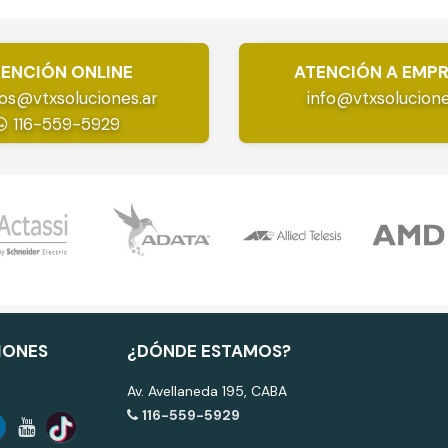
ENCIÓN ONLINE
ATENCIÓN A EMP
os@vtxsoluciones.ar
info@vtxsolucione
116-559-5929
IONES
¿DÓNDE ESTAMOS?
Av. Avellaneda 195, CABA
116-559-5929