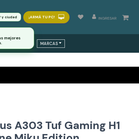
¡ARMÁ TU PC!
P y ciudad
INGRESAR
as mejores
.
 / SWITCHS
MARCAS
sus A303 Tuf Gaming H1
ne Miku Edition