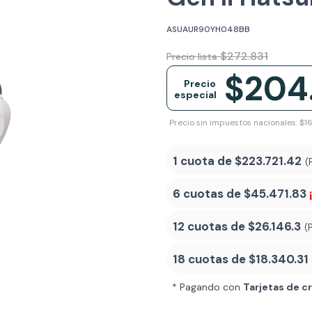
ASUAUR90YH048BB
$272.831
Precio lista
$204
Precio
especial
Precio sin impuestos nacionales: $16
1 cuota de
$223.721.42
(
6 cuotas de
$45.471.83
12 cuotas de
$26.146.3
(
18 cuotas de
$18.340.31
* Pagando con
Tarjetas de c