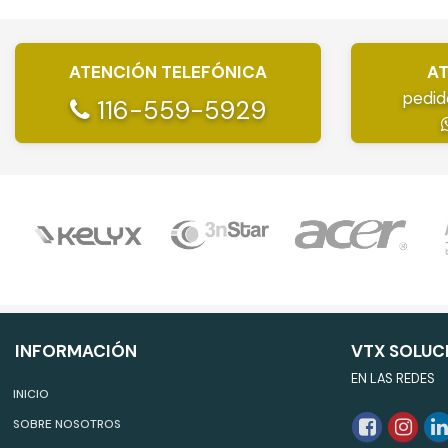
ATENCIÓN TELEFÓNICA
AT
pedid
116-559-5929
INFORMACIÓN
VTX SOLUC
EN LAS REDES
INICIO
SOBRE NOSOTROS