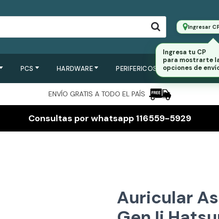
Ingresar C
Ingresa tu CP
para mostrarte l
opciones de envío
PCS
HARDWARE
PERIFERICOS
SERVIDORES
ENVÍO GRATIS A TODO EL PAÍS
Consultas por whatsapp 116559-5929
Auricular A
Gen Ii Hatsu