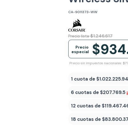
CA-9011373-WW
$1.246.617
Precio lista
$934
Precio
especial
Precio sin impuestos nacionales: $7
1 cuota de
$1.022.225.9
6 cuotas de
$207.769.5
12 cuotas de
$119.467.4
18 cuotas de
$83.800.3