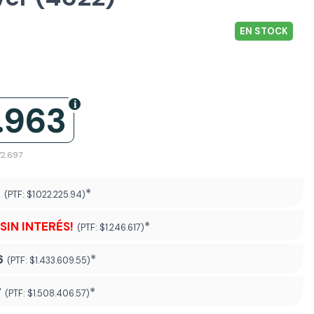
EN STOCK
.963
72.697
4
*
(PTF:
$1.022.225.94)
¡SIN INTERÉS!
*
(PTF:
$1.246.617)
6
*
(PTF:
$1.433.609.55)
7
*
(PTF:
$1.508.406.57
)