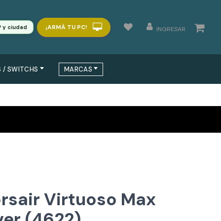
¡ARMÁ TU PC!
P y ciudad
INGRESAR
 / SWITCHS
MARCAS
orsair Virtuoso Max
ver (4622)